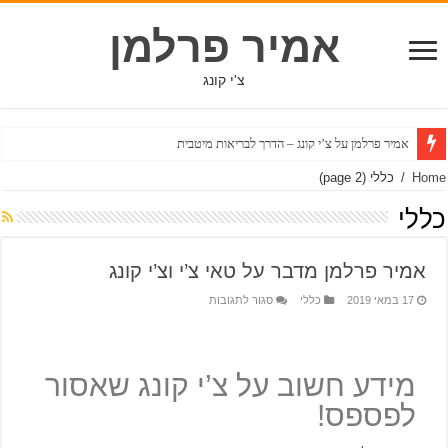
אמיר פרלמן
צ'י קונג
אמיר פרלמן על צ’י קונג – הדרך לבריאות מיטבית
Home
/
כללי
(page 2)
כללי
אמיר פרלמן מדבר על טאי צ’י וצ’י קונג
17 במאי 2019
כללי
סגור לתגובות
מידע חשוב על צ’י קונג שאסור
לפספס!